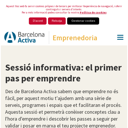
Aquest lloc web fa servir cookies pròpies i de tercers per millorar l’experiència de navegació, i oferir
continguts i serveis d’interès.
Per a més informació podeu consultar la nostra
Política de cookies
D'acord
Rebutja
Gestionar cookies
Emprenedoria
Sessió informativa: el primer
pas per emprendre
Des de Barcelona Activa sabem que emprendre no és
fàcil, per aquest motiu t'ajudem amb una sèrie de
serveis, programes i espais que et facilitaran el procés.
Aquesta sessió et permetrà conèixer conceptes clau a
l'hora d'emprendre i descobrir les passes a seguir per
validar i posar en marxa el teu projecte emprenedor.