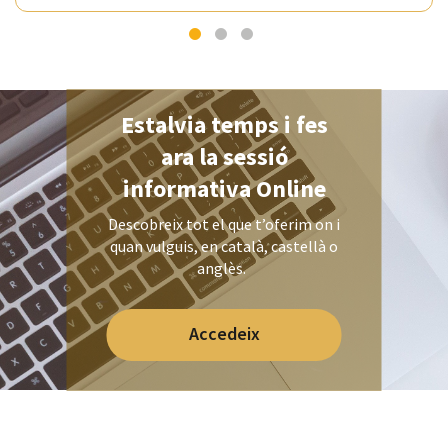
Estalvia temps i fes
ara la sessió
informativa Online
Descobreix tot el que t’oferim on i
quan vulguis, en català, castellà o
anglès.
Accedeix