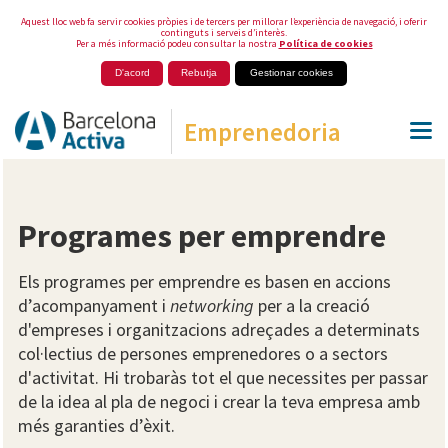
Aquest lloc web fa servir cookies pròpies i de tercers per millorar l’experiència de navegació, i oferir
continguts i serveis d’interès.
Per a més informació podeu consultar la nostra
Política de cookies
D'acord
Rebutja
Gestionar cookies
Emprenedoria
Programes per emprendre
Els programes per emprendre es basen en accions
d’acompanyament i
networking
per a la creació
d'empreses i organitzacions adreçades a determinats
col·lectius de persones emprenedores o a sectors
d'activitat. Hi trobaràs tot el que necessites per passar
de la idea al pla de negoci i crear la teva empresa amb
més garanties d’èxit.