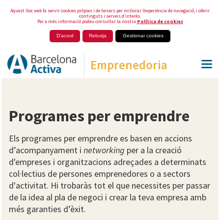
Aquest lloc web fa servir cookies pròpies i de tercers per millorar l’experiència de navegació, i oferir
continguts i serveis d’interès.
Per a més informació podeu consultar la nostra
Política de cookies
D'acord
Rebutja
Gestionar cookies
Emprenedoria
Programes per emprendre
Els programes per emprendre es basen en accions
d’acompanyament i
networking
per a la creació
d'empreses i organitzacions adreçades a determinats
col·lectius de persones emprenedores o a sectors
d'activitat. Hi trobaràs tot el que necessites per passar
de la idea al pla de negoci i crear la teva empresa amb
més garanties d’èxit.