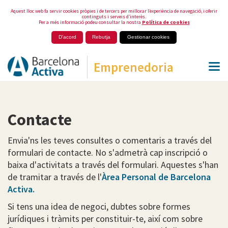
Aquest lloc web fa servir cookies pròpies i de tercers per millorar l’experiència de navegació, i oferir
continguts i serveis d’interès.
Per a més informació podeu consultar la nostra
Política de cookies
D'acord
Rebutja
Gestionar cookies
Emprenedoria
Contacte
Envia'ns les teves consultes o comentaris a través del
formulari de contacte. No s'admetrà cap inscripció o
baixa d'activitats a través del formulari. Aquestes s'han
de tramitar a través de l'
Àrea Personal de Barcelona
Activa.
Si tens una idea de negoci, dubtes sobre formes
jurídiques i tràmits per constituir-te, així com sobre