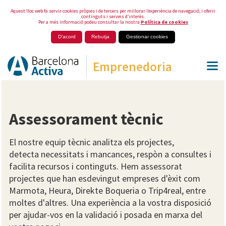
Aquest lloc web fa servir cookies pròpies i de tercers per millorar l’experiència de navegació, i oferir
continguts i serveis d’interès.
Per a més informació podeu consultar la nostra
Política de cookies
D'acord
Rebutja
Gestionar cookies
Emprenedoria
Assessorament tècnic
El nostre equip tècnic analitza els projectes,
detecta necessitats i mancances, respòn a consultes i
facilita recursos i continguts. Hem assessorat
projectes que han esdevingut empreses d'èxit com
Marmota, Heura, Direkte Boqueria o Trip4real, entre
moltes d'altres. Una experiència a la vostra disposició
per ajudar-vos en la validació i posada en marxa del