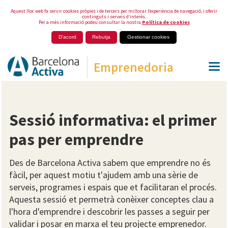
Aquest lloc web fa servir cookies pròpies i de tercers per millorar l’experiència de navegació, i oferir
continguts i serveis d’interès.
Per a més informació podeu consultar la nostra
Política de cookies
D'acord
Rebutja
Gestionar cookies
Emprenedoria
Sessió informativa: el primer
pas per emprendre
Des de Barcelona Activa sabem que emprendre no és
fàcil, per aquest motiu t'ajudem amb una sèrie de
serveis, programes i espais que et facilitaran el procés.
Aquesta sessió et permetrà conèixer conceptes clau a
l'hora d'emprendre i descobrir les passes a seguir per
validar i posar en marxa el teu projecte emprenedor.