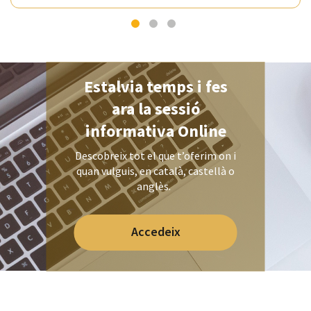
Estalvia temps i fes
ara la sessió
informativa Online
Descobreix tot el que t’oferim on i
quan vulguis, en català, castellà o
anglès.
Accedeix