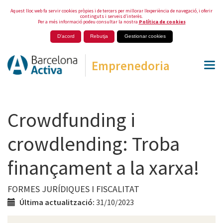
Aquest lloc web fa servir cookies pròpies i de tercers per millorar l’experiència de navegació, i oferir
continguts i serveis d’interès.
Per a més informació podeu consultar la nostra
Política de cookies
D'acord
Rebutja
Gestionar cookies
Emprenedoria
Crowdfunding i
crowdlending: Troba
finançament a la xarxa!
FORMES JURÍDIQUES I FISCALITAT
Última actualització:
31/10/2023