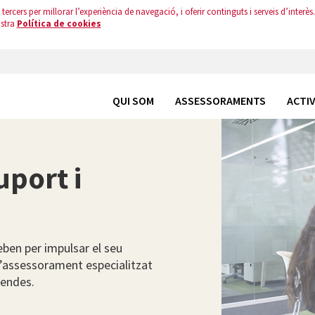
tercers per millorar l’experiència de navegació, i oferir continguts i serveis d’interès.
ostra
Política de cookies
QUI SOM
ASSESSORAMENTS
ACTIV
port i
eben per impulsar el seu
l’assessorament especialitzat
 vendes.