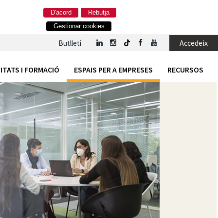
D'acord
Rebutja
Gestionar cookies
Accedeix
Butlletí
ITATS I FORMACIÓ
ESPAIS PER A EMPRESES
RECURSOS