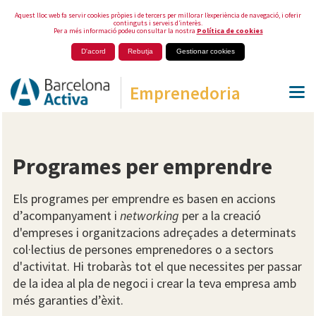
Aquest lloc web fa servir cookies pròpies i de tercers per millorar l’experiència de navegació, i oferir
continguts i serveis d’interès.
Per a més informació podeu consultar la nostra
Política de cookies
D'acord
Rebutja
Gestionar cookies
Emprenedoria
Programes per emprendre
Els programes per emprendre es basen en accions
d’acompanyament i
networking
per a la creació
d'empreses i organitzacions adreçades a determinats
col·lectius de persones emprenedores o a sectors
d'activitat. Hi trobaràs tot el que necessites per passar
de la idea al pla de negoci i crear la teva empresa amb
més garanties d’èxit.