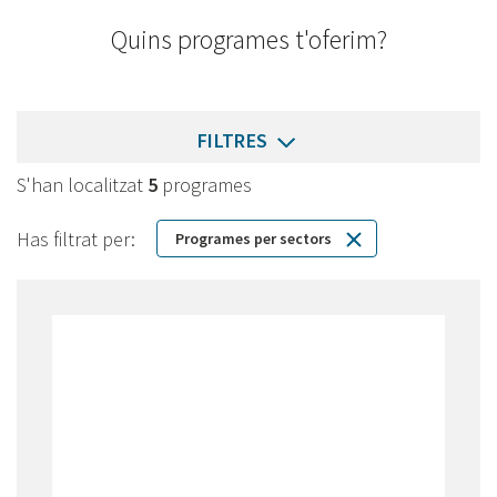
Quins programes t'oferim?
FILTRES
S'han localitzat
5
programes
Has filtrat per:
Programes per sectors