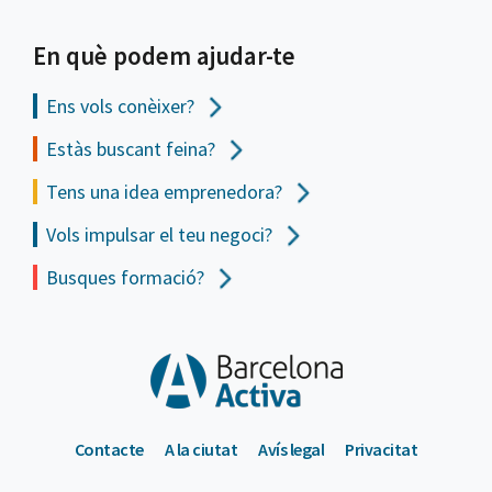
En què podem ajudar-te
Ens vols
conèixer?
Estàs buscant feina?
Tens una idea emprenedora?
Vols impulsar el teu negoci?
Busques formació?
Contacte
A la ciutat
Avís legal
Privacitat