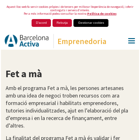
Aquest lloc web fa servir cookies pròpies i de tercers per millorar l’experiència de navegació, i oferir
continguts i serveis d’interès.
Per a més informació podeu consultar la nostra
Política de cookies
D'acord
Rebutja
Gestionar cookies
Emprenedoria
Fet a mà
Amb el programa Fet a mà, les persones artesanes
amb una idea de negoci troben recursos com ara
formació empresarial i habilitats emprenedores,
tutories individualitzades, ajut en l’elaboració del pla
d’empresa i en la recerca de finançament, entre
d’altres.
La finalitat del programa Fet a mà és validar i fer