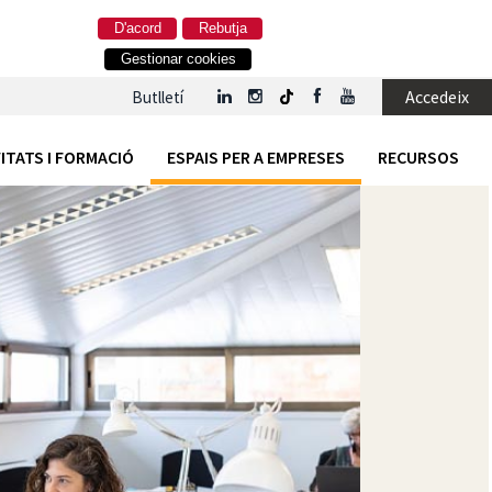
D'acord
Rebutja
Gestionar cookies
Accedeix
Butlletí
ITATS I FORMACIÓ
ESPAIS PER A EMPRESES
RECURSOS