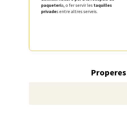
paqueteri
a, o fer servir les
taquilles
privade
s entre altres serveis.
Properes 