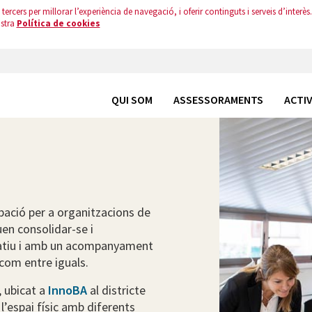
tercers per millorar l’experiència de navegació, i oferir continguts i serveis d’interès.
ostra
Política de cookies
QUI SOM
ASSESSORAMENTS
ACTIV
ació per a organitzacions de
en consolidar-se i
ratiu i amb un acompanyament
a com entre iguals.
, ubicat a
InnoBA
al districte
l’espai físic amb diferents