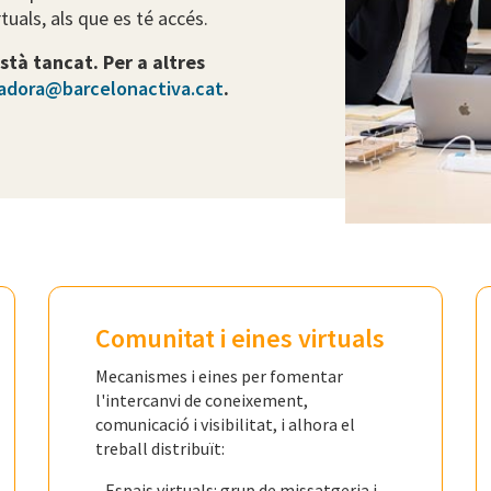
rtuals, als que es té accés.
stà tancat. Per a altres
adora@barcelonactiva.cat
.
Comunitat i eines virtuals
Mecanismes i eines per fomentar
l'intercanvi de coneixement,
comunicació i visibilitat, i alhora el
treball distribuït:
- Espais virtuals: grup de missatgeria i