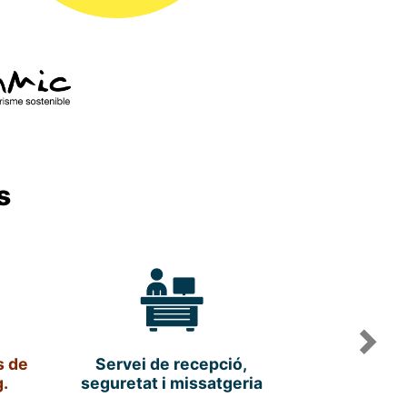
s
Nex
s de
Servei de recepció,
.
seguretat i missatgeria