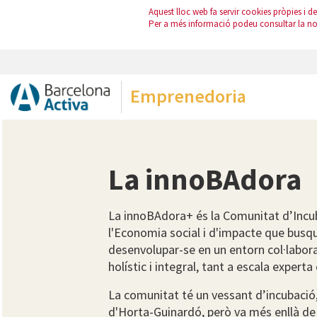
Aquest lloc web fa servir cookies pròpies i de 
Per a més informació podeu consultar la n
Emprenedoria
La innoBAdora
La innoBAdora+ és la Comunitat d’Incub
l'Economia social i d'impacte que busqu
desenvolupar-se en un entorn col·labo
holístic i integral, tant a escala expert
La comunitat té un vessant d’incubació
d'Horta-Guinardó, però va més enllà de 