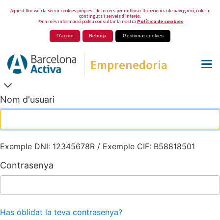
Aquest lloc web fa servir cookies pròpies i de tercers per millorar l’experiència de navegació, i oferir
continguts i serveis d’interès.
Per a més informació podeu consultar la nostra
Política de cookies
D'acord
Rebutja
Gestionar cookies
Emprenedoria
Nom d'usuari
Exemple DNI: 12345678R / Exemple CIF: B58818501
Contrasenya
Has oblidat la teva contrasenya?