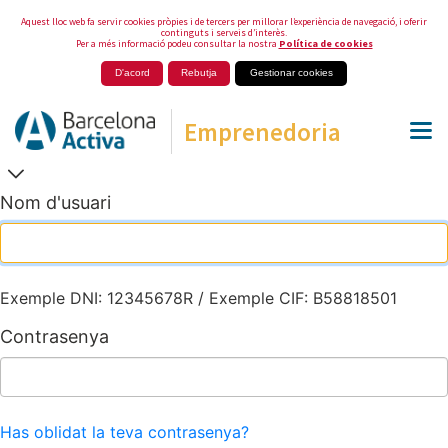
Aquest lloc web fa servir cookies pròpies i de tercers per millorar l’experiència de navegació, i oferir
continguts i serveis d’interès.
Per a més informació podeu consultar la nostra
Política de cookies
D'acord
Rebutja
Gestionar cookies
Emprenedoria
Nom d'usuari
Exemple DNI: 12345678R / Exemple CIF: B58818501
Contrasenya
Has oblidat la teva contrasenya?