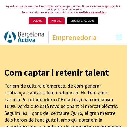
Aquest lloc web fa servir cookies pròpies i de tercers per millorar l’experiència de navegació, i oferir
continguts i serveis d’interès.
Per a més informació podeu consultar la nostra
Política de cookies
D'acord
Rebutja
Gestionar cookies
Emprenedoria
Com captar i retenir talent
Parlem de cultura d’empresa, de com generar
confiança, captar talent i retenir-lo. Ho fem amb
Carlota Pi, cofundadora d’Hola Luz, una companyia
100% verda que està revolucionant el mercat elèctric.
Seguim les lliçons del centaure Quiró, el gran mestre
dels herois de l’antiguitat, amb qui aprenem la
importància de la mentoria, de compartir coneixements