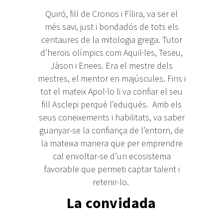
Quiró, fill de Cronos i Fílira, va ser el
més savi, just i bondadós de tots els
centaures de la mitologia grega. Tutor
d’herois olímpics com Aquil·les, Teseu,
Jàson i Enees. Era el mestre dels
mestres, el mentor en majúscules. Fins i
tot el mateix Apol·lo li va confiar el seu
fill Asclepi perquè l’eduqués. Amb els
seus coneixements i habilitats, va saber
guanyar-se la confiança de l’entorn, de
la mateixa manera que per emprendre
cal envoltar-se d’un ecosistema
favorable que permeti captar talent i
retenir-lo.
La convidada