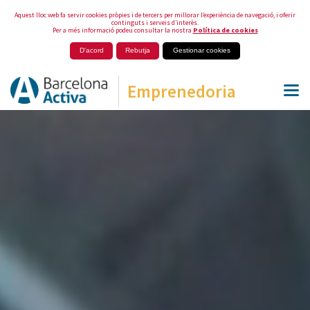
Aquest lloc web fa servir cookies pròpies i de tercers per millorar l’experiència de navegació, i oferir
continguts i serveis d’interès.
Per a més informació podeu consultar la nostra
Política de cookies
D'acord
Rebutja
Gestionar cookies
Emprenedoria