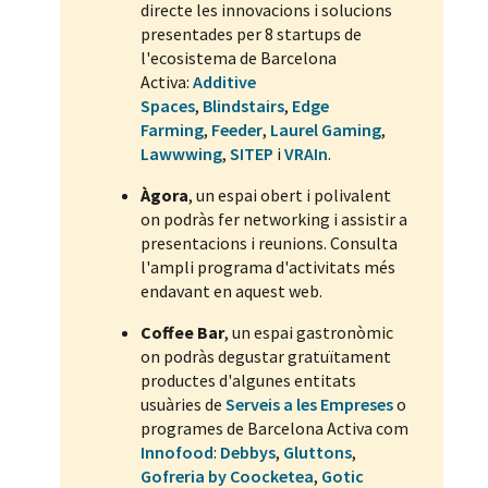
directe les innovacions i solucions
presentades per 8 startups de
l'ecosistema de Barcelona
Activa:
Additive
Spaces
,
Blindstairs
,
Edge
Farming
,
Feeder
,
Laurel Gaming
,
Lawwwing
,
SITEP
i
VRAIn
.
Àgora
, un espai obert i polivalent
on podràs fer networking i assistir a
presentacions i reunions. Consulta
l'ampli programa d'activitats més
endavant en aquest web.
Coffee Bar
, un espai gastronòmic
on podràs degustar gratuïtament
productes d'algunes entitats
usuàries de
Serveis a les Empreses
o
programes de Barcelona Activa com
Innofood
:
Debbys
,
Gluttons
,
Gofreria by Coocketea
,
Gotic