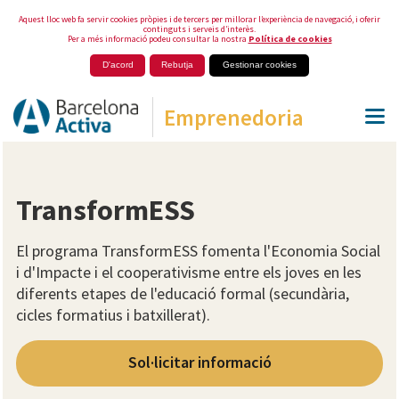
Aquest lloc web fa servir cookies pròpies i de tercers per millorar l’experiència de navegació, i oferir
continguts i serveis d’interès.
Per a més informació podeu consultar la nostra
Política de cookies
D'acord
Rebutja
Gestionar cookies
Emprenedoria
TransformESS
El programa TransformESS fomenta l'Economia Social
i d'Impacte i el cooperativisme entre els joves en les
diferents etapes de l'educació formal (secundària,
cicles formatius i batxillerat).
Sol·licitar informació