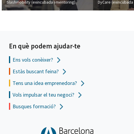
Slashmobility (exincubada i mentoring)
DyCare (exincubada 
En què podem ajudar-te
Ens vols
conèixer?
Estàs buscant feina?
Tens una idea emprenedora?
Vols impulsar el teu negoci?
Busques formació?