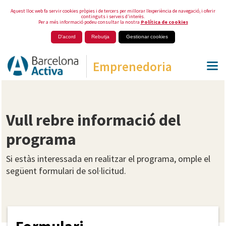
Aquest lloc web fa servir cookies pròpies i de tercers per millorar l’experiència de navegació, i oferir
continguts i serveis d’interès.
Per a més informació podeu consultar la nostra
Política de cookies
D'acord
Rebutja
Gestionar cookies
Emprenedoria
Vull rebre informació del
programa
Si estàs interessada en realitzar el programa, omple el
següent formulari de sol·licitud.