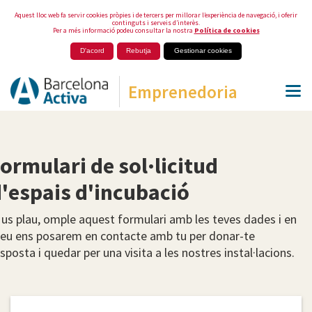
Aquest lloc web fa servir cookies pròpies i de tercers per millorar l’experiència de navegació, i oferir
continguts i serveis d’interès.
Per a més informació podeu consultar la nostra
Política de cookies
D'acord
Rebutja
Gestionar cookies
Emprenedoria
ormulari de sol·licitud
'espais d'incubació
 us plau, omple aquest formulari amb les teves dades i en
reu ens posarem en contacte amb tu per donar-te
sposta i quedar per una visita a les nostres instal·lacions.