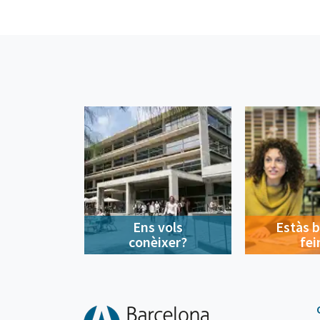
Ens vols
Estàs 
conèixer?
fei