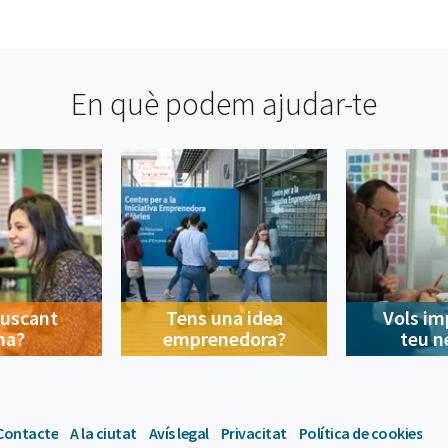
En què podem ajudar-te
buscant
Tens una idea
Vols im
na?
emprenedora?
teu n
Contacte
A la ciutat
Avís legal
Privacitat
Política de cookies