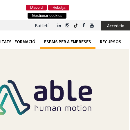
D'acord
Rebutja
Gestionar cookies
Accedeix
Butlletí
ITATS I FORMACIÓ
ESPAIS PER A EMPRESES
RECURSOS