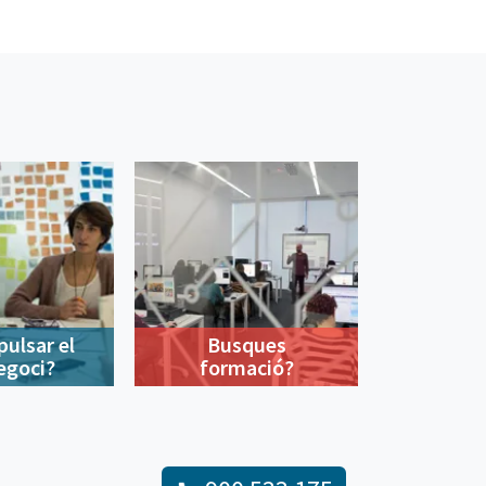
pulsar el
Busques
egoci?
formació?