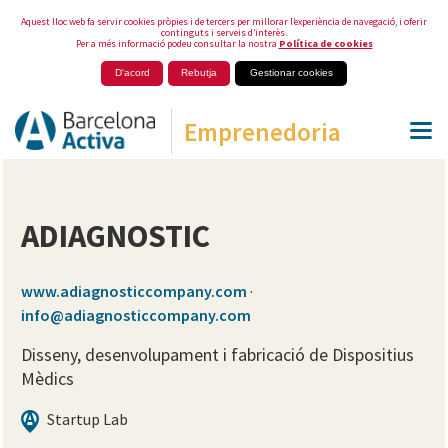
Aquest lloc web fa servir cookies pròpies i de tercers per millorar l’experiència de navegació, i oferir
continguts i serveis d’interès.
Per a més informació podeu consultar la nostra
Política de cookies
D'acord
Rebutja
Gestionar cookies
Emprenedoria
ADIAGNOSTIC
www.adiagnosticcompany.com
·
info@adiagnosticcompany.com
Disseny, desenvolupament i fabricació de Dispositius
Mèdics
Startup Lab