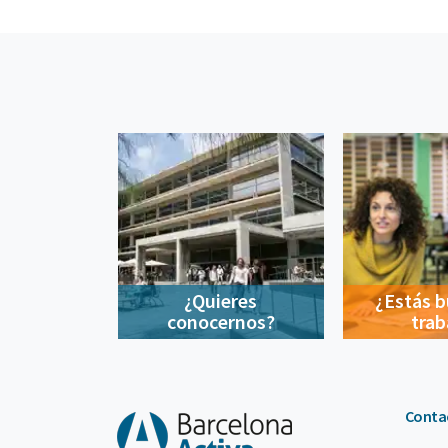
¿Quieres
¿Estás 
conocernos?
trab
Conta