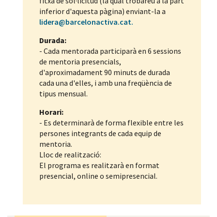
fitxa de sol·licitud (la qual trobareu a la part
inferior d'aquesta pàgina) enviant-la a
lidera@barcelonactiva.cat.
Durada:
- Cada mentorada participarà en 6 sessions
de mentoria presencials,
d'aproximadament 90 minuts de durada
cada una d'elles, i amb una freqüència de
tipus mensual.
Horari:
- Es determinarà de forma flexible entre les
persones integrants de cada equip de
mentoria.
Lloc de realització:
El programa es realitzarà en format
presencial, online o semipresencial.