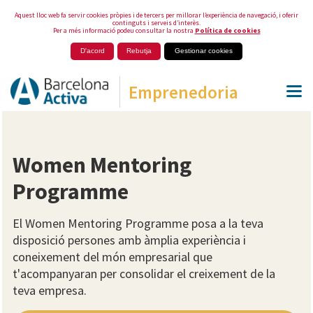
Aquest lloc web fa servir cookies pròpies i de tercers per millorar l’experiència de navegació, i oferir
continguts i serveis d’interès.
Per a més informació podeu consultar la nostra
Política de cookies
D'acord
Rebutja
Gestionar cookies
Emprenedoria
Women Mentoring
Programme
El Women Mentoring Programme posa a la teva
disposició persones amb àmplia experiència i
coneixement del món empresarial que
t'acompanyaran per consolidar el creixement de la
teva empresa.