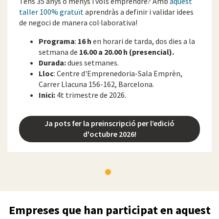
Tens 35 anys o menys i vols emprendre? Amb
aquest
taller 100% gratuït
aprendràs a definir i validar idees
de negoci de manera col·laborativa!
Programa
:
16
h
en
horari de tarda, dos dies a la
setmana de
16.00 a 20.00 h (presencial).
Durada:
dues setmanes.
Lloc
: Centre d'Emprenedoria-Sala Emprèn,
Carrer Llacuna 156-162, Barcelona.
Inici:
4t trimestre de 2026.
Ja pots fer la preinscripció per l’edició
d'octubre 2026!
Empreses que han participat en aquest