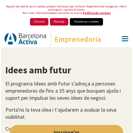
Aquest lloc web fa servir cookies pròpies i de tercers per millorar l’experiència de navegació, i oferir
continguts i serveis d’interès.
Per a més informació podeu consultar la nostra
Política de cookies
D'acord
Rebutja
Gestionar cookies
Emprenedoria
Idees amb futur
El programa Idees amb Futur s’adreça a persones
emprenedores de fins a 35 anys que busquen ajuda i
suport per impulsar les seves idees de negoci.
Porta'ns la teva idea i t'ajudarem a avaluar la seva
viabilitat.
Contacta amb
Inscriure'm