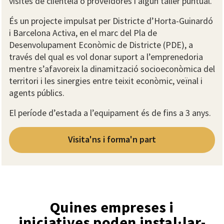
visites de clientela o proveïdores i algun taller puntual.
És un projecte impulsat per Districte d’Horta-Guinardó
i Barcelona Activa, en el marc del Pla de
Desenvolupament Econòmic de Districte (PDE), a
través del qual es vol donar suport a l’emprenedoria
mentre s’afavoreix la dinamització socioeconòmica del
territori i les sinergies entre teixit econòmic, veïnal i
agents públics.
El període d’estada a l’equipament és de fins a 3 anys.
Visita'ns i forma'n part
Quines empreses i
iniciatives poden instal·lar-