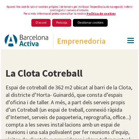
Aquest lloc web fa servir cookies pròpies i de tercers per millorar l’experiència de navegació, i oferir
continguts i serveis d’interès.
Per a més informació podeu consultar la nostra
Política de cookies
D'acord
Rebutja
Gestionar cookies
Emprenedoria
La Clota Cotreball
Espai de cotreball de 362 m2 ubicat al barri de la Clota,
al districte d’Horta- Guinardó, que consta d’espais
d’oficina i de taller. A més, a part dels serveis propis
d’un Cotreball (un espai de treball, connexió ràpida
d’Internet, serveis de paqueteria, reprografia, office...)
compta a les seves instal·lacions amb un espai de
reunions i una sala polivalent per fer reunions d’equip,