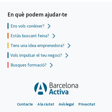
En què podem ajudar-te
Ens vols
conèixer?
Estàs buscant feina?
Tens una idea emprenedora?
Vols impulsar el teu negoci?
Busques formació?
Contacte
A la ciutat
Avís legal
Privacitat