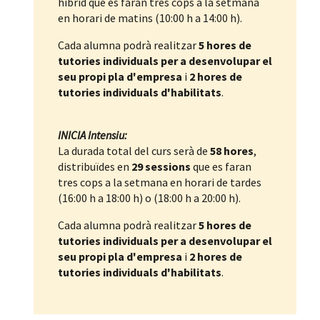
híbrid que es faran tres cops a la setmana
en horari de matins (10:00 h a 14:00 h).
Cada alumna podrà realitzar
5 hores de
tutories individuals per a desenvolupar el
seu propi pla d'empresa
i
2 hores de
tutories individuals d'habilitats
.
INICIA Intensiu:
La durada total del curs serà de
58 hores
,
distribuïdes en
29 sessions
que es faran
tres cops a la setmana en horari de tardes
(16:00 h a 18:00 h) o (18:00 h a 20:00 h).
Cada alumna podrà realitzar
5 hores de
tutories individuals per a desenvolupar el
seu propi pla d'empresa
i
2 hores de
tutories individuals d'habilitats
.