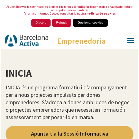
Aquest lloc web fa servir cookies pròpies i de tercers per millorar l’experiència de navegació, i oferir
continguts i serveis d’interès.
Per a més informació podeu consultar la nostra
Política de cookies
D'acord
Rebutja
Gestionar cookies
Emprenedoria
INICIA
INICIA és un programa formatiu i d’acompanyament
per a nous projectes impulsats per dones
emprenedores. S’adreça a dones amb idees de negoci
o projectes emprenedors que necessiten formació i
assessorament per posar-lo en marxa.
Apunta't a la Sessió Informativa