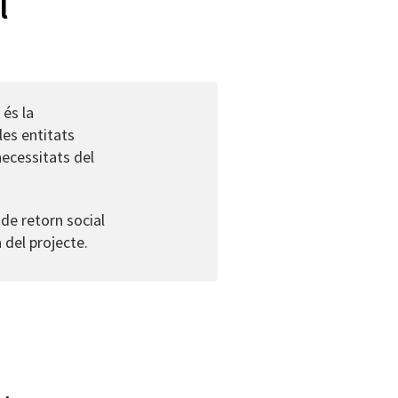
l
 és la
les entitats
necessitats del
 de retorn social
 del projecte.