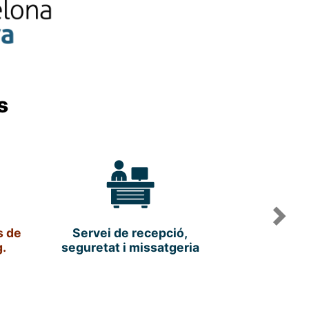
s
Nex
s de
Servei de recepció,
.
seguretat i missatgeria