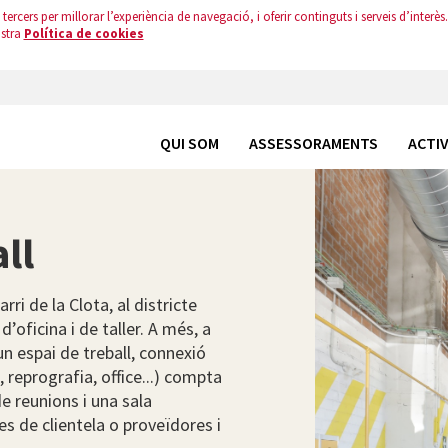
tercers per millorar l’experiència de navegació, i oferir continguts i serveis d’interès.
ostra
Política de cookies
QUI SOM
ASSESSORAMENTS
ACTIV
ll
rri de la Clota, al districte
’oficina i de taller. A més, a
un espai de treball, connexió
 reprografia, office...) compta
de reunions i una sala
tes de clientela o proveïdores i