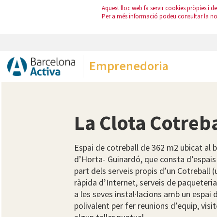
Aquest lloc web fa servir cookies pròpies i de 
Per a més informació podeu consultar la n
Emprenedoria
La Clota Cotreba
Espai de cotreball de 362 m2 ubicat al ba
d’Horta- Guinardó, que consta d’espais d
part dels serveis propis d’un Cotreball (
ràpida d’Internet, serveis de paqueteria,
a les seves instal·lacions amb un espai 
polivalent per fer reunions d’equip, visi