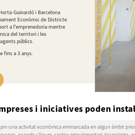
’Horta-Guinardó i Barcelona
upament Econòmic de Districte
uport a l’emprenedoria mentre
ca del territori i les
 agents públics.
 fins a 3 anys.
preses i iniciatives poden instal
pin una activitat econòmica emmarcada en algun àmbit prior
nes, esports i lleure, sector agroalimentari, tecnologia, art