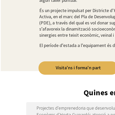
algun taller puntual.
És un projecte impulsat per Districte d
Activa, en el marc del Pla de Desenvol
(PDE), a través del qual es vol donar s
s’afavoreix la dinamització socioeconòmi
sinergies entre teixit econòmic, veïnal i
El període d’estada a l’equipament és de
Visita'ns i forma'n part
Quines em
Projectes d'emprenedoria que desenvolu
Econòmic d'Horta-Guinardó: atenció a perso