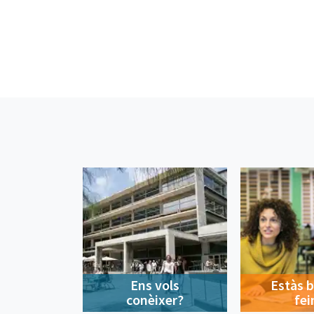
Ens vols
Estàs 
conèixer?
fei