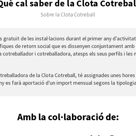
Què cal saber de la Clota Cotrebal
Sobre la Clota Cotreball
 gratuït de les instal·lacions durant el primer any d'activitat
ífiques de retorn social que es dissenyen conjuntament amb 
otreballador i cotreballadora, atesps els seus perfils i les 
otreballadora de la Clota Cotreball, té assignades unes hores
any es farà aportació d'un import mensual segons la tipologia
Amb la col·laboració de: