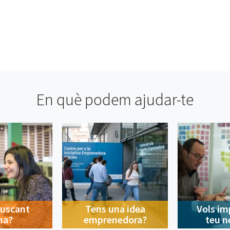
En què podem ajudar-te
buscant
Tens una idea
Vols im
na?
emprenedora?
teu n