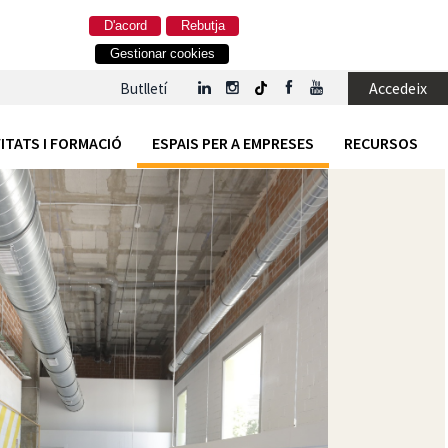
D'acord
Rebutja
Gestionar cookies
Accedeix
Butlletí
ITATS I FORMACIÓ
ESPAIS PER A EMPRESES
RECURSOS