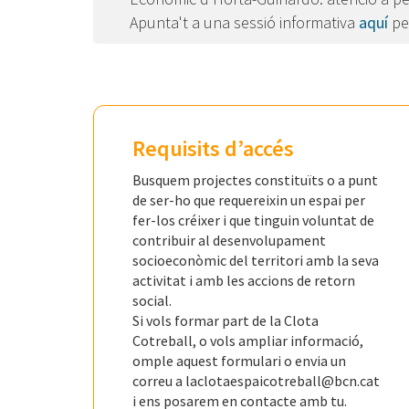
Apunta't a una sessió informativa
aquí
per
Requisits d’accés
Busquem projectes constituïts o a punt
de ser-ho que requereixin un espai per
fer-los créixer i que tinguin voluntat de
contribuir al desenvolupament
socioeconòmic del territori amb la seva
activitat i amb les accions de retorn
social.
Si vols formar part de la Clota
Cotreball, o vols ampliar informació,
omple aquest formulari o envia un
correu a laclotaespaicotreball@bcn.cat
i ens posarem en contacte amb tu.