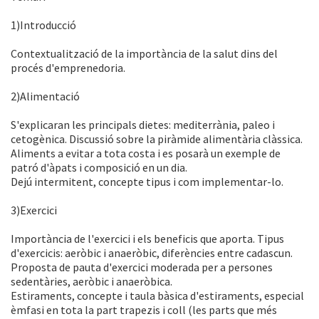
1)Introducció
Contextualització de la importància de la salut dins del
procés d'emprenedoria.
2)Alimentació
S'explicaran les principals dietes: mediterrània, paleo i
cetogènica. Discussió sobre la piràmide alimentària clàssica.
Aliments a evitar a tota costa i es posarà un exemple de
patró d'àpats i composició en un dia.
Dejú intermitent, concepte tipus i com implementar-lo.
3)Exercici
Importància de l'exercici i els beneficis que aporta. Tipus
d'exercicis: aeròbic i anaeròbic, diferències entre cadascun.
Proposta de pauta d'exercici moderada per a persones
sedentàries, aeròbic i anaeròbica.
Estiraments, concepte i taula bàsica d'estiraments, especial
èmfasi en tota la part trapezis i coll (les parts que més