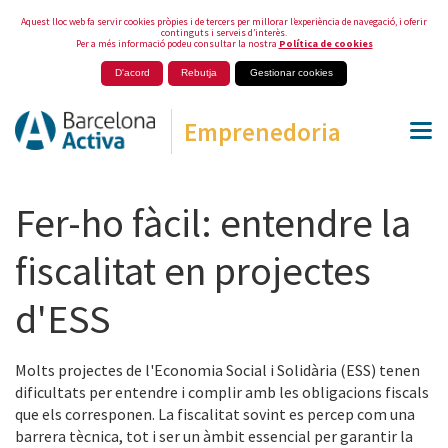
Aquest lloc web fa servir cookies pròpies i de tercers per millorar l’experiència de navegació, i oferir
continguts i serveis d’interès.
Per a més informació podeu consultar la nostra
Política de cookies
D'acord
Rebutja
Gestionar cookies
Emprenedoria
Fer-ho fàcil: entendre la
fiscalitat en projectes
d'ESS
Molts projectes de l'Economia Social i Solidària (ESS) tenen
dificultats per entendre i complir amb les obligacions fiscals
que els corresponen. La fiscalitat sovint es percep com una
barrera tècnica, tot i ser un àmbit essencial per garantir la