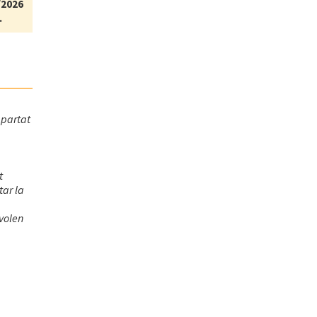
/2026
.
apartat
t
ar la
 volen