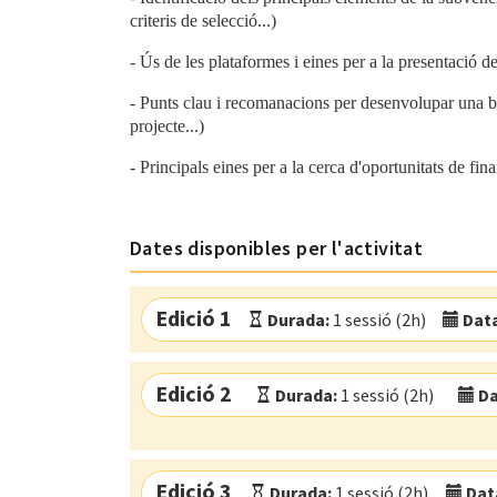
criteris de selecció...)
-
Ús de les plataformes i eines per a la presentació 
-
Punts clau i recomanacions per desenvolupar una bo
projecte...)
-
Principals eines per a la cerca d'oportunitats de fi
Dates disponibles per l'activitat
Edició 1
Durada:
1 sessió (2h)
Data
Modalitat:
Aula virtual
Idioma:
Català
Edició 2
Durada:
1 sessió (2h)
Da
Modalitat:
Aula virtual
Idioma:
Català
Edició 3
Durada:
1 sessió (2h)
Dat