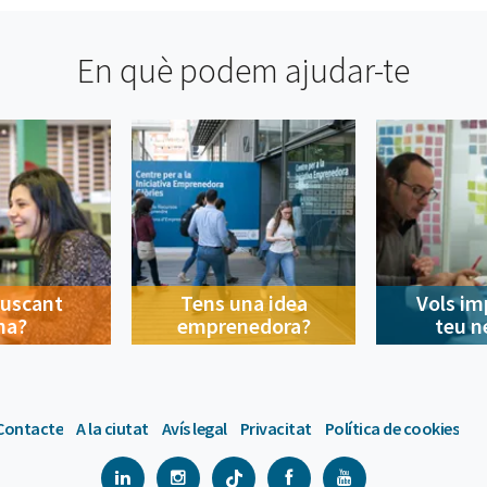
En què podem ajudar-te
buscant
Tens una idea
Vols im
na?
emprenedora?
teu n
Contacte
A la ciutat
Avís legal
Privacitat
Política de cookies