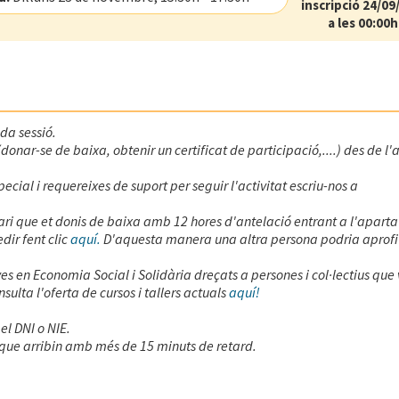
inscripció 24/09
a les 00:00h
ada sessió.
onar-se de baixa, obtenir un certificat de participació,....) des de l'
ecial i requereixes de suport per seguir l'activitat escriu-nos a
ssari que et donis de baixa amb 12 hores d'antelació entrant a l'aparta
dir fent clic
aquí.
D'aquesta manera una altra persona podria aprofit
ives en Economia Social i Solidària dreçats a persones i col·lectius que
lta l'oferta de cursos i tallers actuals
aquí!
el DNI o NIE.
 que arribin amb més de 15 minuts de retard.