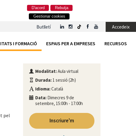
D'acord
Rebutja
Gestionar cookies
Accedeix
Butlletí
ITATS I FORMACIÓ
ESPAIS PER A EMPRESES
RECURSOS
Modalitat:
Aula virtual
Durada:
1 sessió (2h)
Idioma:
Català
Data:
Dimecres 9 de
setembre, 15:00h - 17:00h
t pel
Inscriure'm