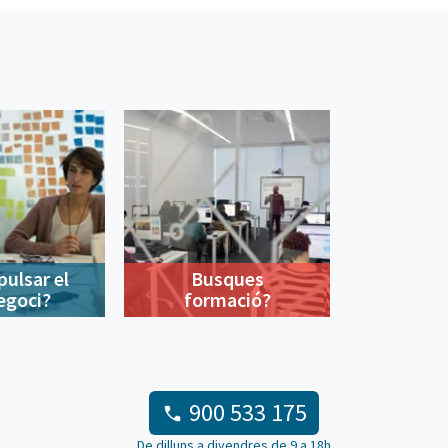
pulsar el
Busques
egoci?
formació?
900 533 175
De dilluns a divendres de 9 a 18h