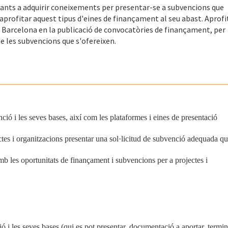
pants a adquirir coneixements per presentar-se a subvencions que
profitar aquest tipus d'eines de finançament al seu abast. Aprofi
e Barcelona en la publicació de convocatòries de finançament, per
de les subvencions que s'ofereixen.
nció i les seves bases, així com les plataformes i eines de presentació
tes i organitzacions presentar una sol·licitud de subvenció adequada q
mb les oportunitats de finançament i subvencions per a projectes i
ió i les seves bases (qui es pot presentar, documentació a aportar, termin