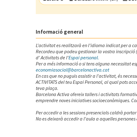
Modalitat:
Aula virtual
Idioma:
Català
Informació general
L'activitat es realitzarà en l'idioma indicat per a c
Recordeu que podeu gestionar la vostra inscripció (d
d' Activitats de l'
Espai personal.
Per a més informació o si tens alguna necessitat esp
economiasocial@barcelonactiva.cat
En cas que no puguis assistir a l'activitat, és nece
ACTIVITATS del teu Espai Personal, al qual pots acce
teva plaça.
Barcelona Activa ofereix tallers i activitats format
emprendre noves iniciatives socioeconòmiques. Consu
Per accedir a les sessions presencials caldrà portar 
No es deixarà accedir a l'aula a aquelles persones