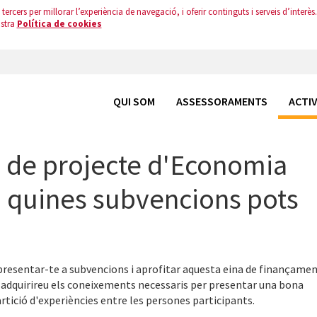
tercers per millorar l’experiència de navegació, i oferir continguts i serveis d’interès.
ostra
Política de cookies
QUI SOM
ASSESSORAMENTS
ACTIV
a de projecte d'Economia
a quines subvencions pots
resentar-te a subvencions i aprofitar aquesta eina de finançamen
tic adquirireu els coneixements necessaris per presentar una bona
rtició d'experiències entre les persones participants.