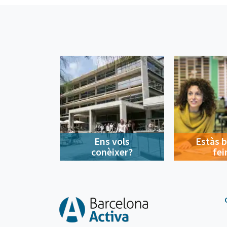
Ens vols
Estàs 
conèixer?
fei