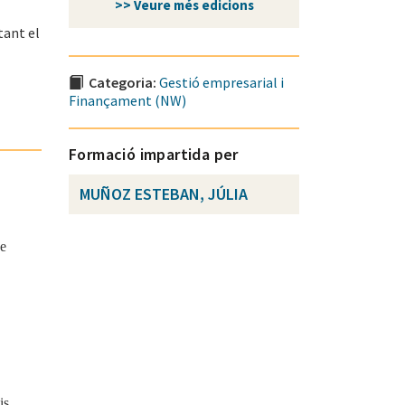
>> Veure més edicions
tant el
Categoria:
Gestió empresarial i
Finançament (NW)
Formació impartida per
MUÑOZ ESTEBAN, JÚLIA
ue
is,