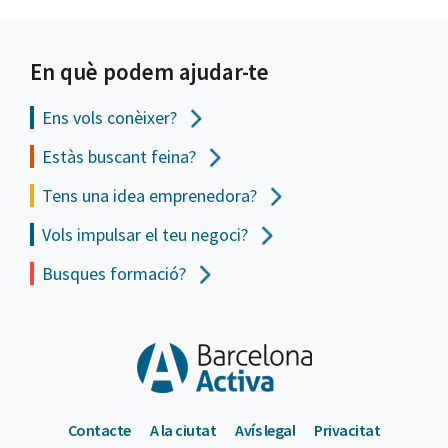
En què podem ajudar-te
Ens vols
conèixer?
Estàs buscant feina?
Tens una idea emprenedora?
Vols impulsar el teu negoci?
Busques formació?
Contacte
A la ciutat
Avís legal
Privacitat