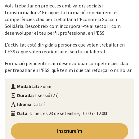
Vols treballar en projectes amb valors socials i
transformadors? En aquesta formació coneixerem les
competències clau per treballar a l'Economia Social i
Solidària. Descobreix com incorporar-te al sector i com
desenvolupar el teu perfil professional en l'ESS.
L'activitat està dirigida a persones que volen treballar en
l'ESS o que volen reorientar el seu futur laboral
Formació per identificar i desenvolupar competències clau
per treballar en l'ESS: què tenim i què cal reforçar o millorar
Modalitat:
Zoom
Durada:
1 sessió (2h)
Idioma:
Català
Data:
Dimecres 23 de setembre, 10:00h - 12:00h
Inscriure'm