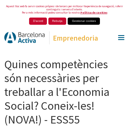
Aquest lloc web fa servir cookies pròpies i de tercers per millorar l’experiència de navegació, i oferir
continguts i serveis d’interès.
Per a més informació podeu consultar la nostra
Política de cookies
D'acord
Rebutja
Gestionar cookies
Emprenedoria
Quines competències
són necessàries per
treballar a l'Economia
Social? Coneix-les!
(NOVA!) - ESS55