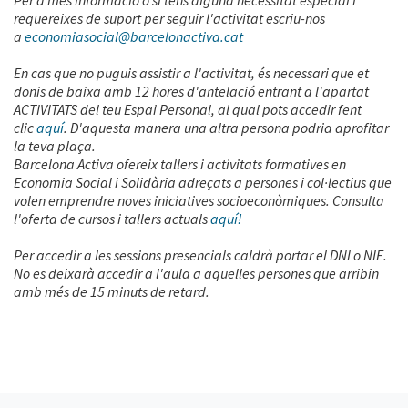
Per a més informació o si tens alguna necessitat especial i
requereixes de suport per seguir l'activitat escriu-nos
a
economiasocial@barcelonactiva.cat
En cas que no puguis assistir a l'activitat, és necessari que et
donis de baixa amb 12 hores d'antelació entrant a l'apartat
ACTIVITATS del teu Espai Personal, al qual pots accedir fent
clic
aquí
. D'aquesta manera una altra persona podria aprofitar
la teva plaça.
Barcelona Activa ofereix tallers i activitats formatives en
Economia Social i Solidària adreçats a persones i col·lectius que
volen emprendre noves iniciatives socioeconòmiques. Consulta
l'oferta de cursos i tallers actuals
aquí!
Per accedir a les sessions presencials caldrà portar el DNI o NIE.
No es deixarà accedir a l'aula a aquelles persones que arribin
amb més de 15 minuts de retard.