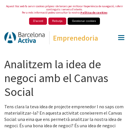
Aquest lloc web fa servir cookies pròpies i de tercers per millorar l’experiència de navegació, i oferir
continguts i serveis d’interès.
Per a més informació podeu consultar la nostra
Política de cookies
D'acord
Rebutja
Gestionar cookies
Emprenedoria
Analitzem la idea de
negoci amb el Canvas
Social
Tens clara la teva idea de projecte emprenedor I no saps com
materialitzar-la? En aquesta activitat coneixerem el Canvas
Social: una eina que ens permetrà analitzar la nostra idea de
negoci. És una bona idea de negoci? És una idea de negoci