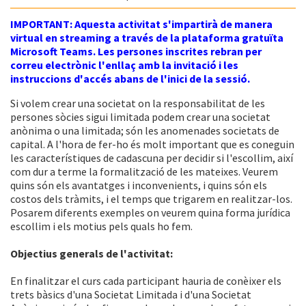
IMPORTANT: Aquesta activitat s'impartirà de manera
virtual en streaming a través de la plataforma gratuïta
Microsoft Teams. Les persones inscrites rebran per
correu electrònic l'enllaç amb la invitació i les
instruccions d'accés abans de l'inici de la sessió.
Si volem crear una societat on la responsabilitat de les
persones sòcies sigui limitada podem crear una societat
anònima o una limitada; són les anomenades societats de
capital. A l'hora de fer-ho és molt important que es coneguin
les característiques de cadascuna per decidir si l'escollim, així
com dur a terme la formalització de les mateixes. Veurem
quins són els avantatges i inconvenients, i quins són els
costos dels tràmits, i el temps que trigarem en realitzar-los.
Posarem diferents exemples on veurem quina forma jurídica
escollim i els motius pels quals ho fem.
Objectius generals de l'activitat:
En finalitzar el curs cada participant hauria de conèixer els
trets bàsics d'una Societat Limitada i d'una Societat