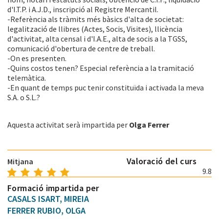
d'I.T.P. i A.J.D., inscripció al Registre Mercantil.
-Referència als tràmits més bàsics d'alta de societat:
legalització de llibres (Actes, Socis, Visites), llicència
d'activitat, alta censal i d'I.A.E., alta de socis a la TGSS,
comunicació d'obertura de centre de treball.
-On es presenten.
-Quins costos tenen? Especial referència a la tramitació
telemàtica.
-En quant de temps puc tenir constituïda i activada la meva
S.A. o S.L.?
Aquesta activitat serà impartida per
Olga Ferrer
Valoració del curs
Mitjana
9.8
Formació impartida per
CASALS ISART, MIREIA
FERRER RUBIO, OLGA