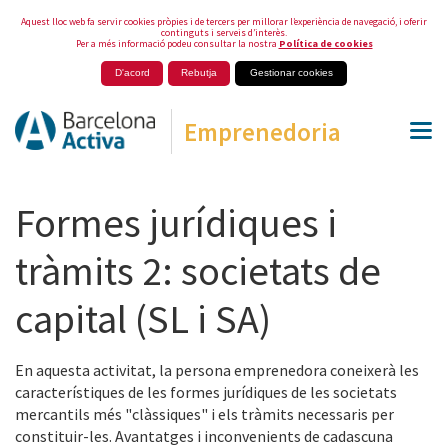
Aquest lloc web fa servir cookies pròpies i de tercers per millorar l’experiència de navegació, i oferir
continguts i serveis d’interès.
Per a més informació podeu consultar la nostra
Política de cookies
D'acord
Rebutja
Gestionar cookies
Emprenedoria
Formes jurídiques i
tràmits 2: societats de
capital (SL i SA)
En aquesta activitat, la persona emprenedora coneixerà les
característiques de les formes jurídiques de les societats
mercantils més "clàssiques" i els tràmits necessaris per
constituir-les. Avantatges i inconvenients de cadascuna