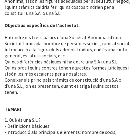
Anònima, si són les figures adequades per al seu futur negoci,
i quins tràmits caldria fer i quins costos tindrien per a
constituir una S.A. o una S.L.
Objectius específics de l'activitat:
Entendre els trets bàsics d'una Societat Anònima i d'una
Societat Limitada: nombre de persones sòcies, capital social,
introducció a la figura dels administradors, què és una junta
general, estatuts socials, etc.
Quines diferències bàsiques hi ha entre una S.A i una S.L.
Quins pros i quins contres tenen aquestes formes jurídiques i
si són les més escaients per a nosaltres.
Conèixer els principals tràmits de constitució d'una S.A o
d'una S.L., on es presenten, quant es triga i quins costos
tenen.
TEMARI
1. Què és una S.L.?
- Definicions bàsiques.
-Introducció als principals elements: nombre de socis,