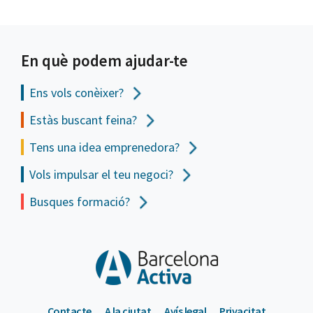
En què podem ajudar-te
Ens vols
conèixer?
Estàs buscant feina?
Tens una idea emprenedora?
Vols impulsar el teu negoci?
Busques formació?
Contacte
A la ciutat
Avís legal
Privacitat