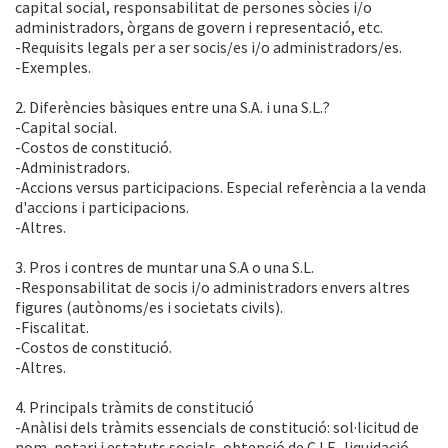
capital social, responsabilitat de persones sòcies i/o
administradors, òrgans de govern i representació, etc.
-Requisits legals per a ser socis/es i/o administradors/es.
-Exemples.
2. Diferències bàsiques entre una S.A. i una S.L.?
-Capital social.
-Costos de constitució.
-Administradors.
-Accions versus participacions. Especial referència a la venda
d'accions i participacions.
-Altres.
3. Pros i contres de muntar una S.A o una S.L.
-Responsabilitat de socis i/o administradors envers altres
figures (autònoms/es i societats civils).
-Fiscalitat.
-Costos de constitució.
-Altres.
4. Principals tràmits de constitució
-Anàlisi dels tràmits essencials de constitució: sol·licitud de
nom, notari i estatuts socials, obtenció de C.I.F., liquidació