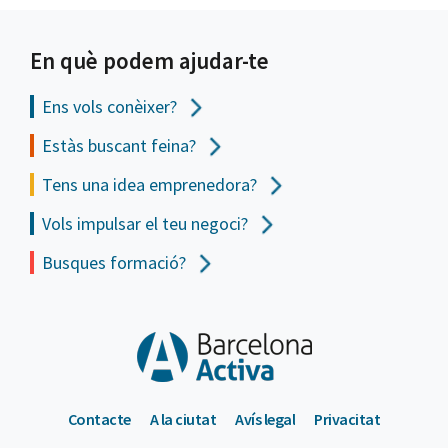
En què podem ajudar-te
Ens vols
conèixer?
Estàs buscant feina?
Tens una idea emprenedora?
Vols impulsar el teu negoci?
Busques formació?
Contacte
A la ciutat
Avís legal
Privacitat