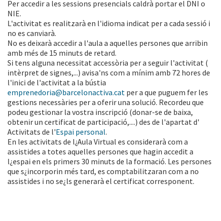
Per accedir a les sessions presencials caldrà portar el DNI o
NIE.
L'activitat es realitzarà en l'idioma indicat per a cada sessió i
no es canviarà.
No es deixarà accedir a l'aula a aquelles persones que arribin
amb més de 15 minuts de retard.
Si tens alguna necessitat accessòria per a seguir l'activitat (
intèrpret de signes,...) avisa'ns com a mínim amb 72 hores de
l'inici de l'activitat a la bústia
emprenedoria@barcelonactiva.cat
per a que puguem fer les
gestions necessàries per a oferir una solució. Recordeu que
podeu gestionar la vostra inscripció (donar-se de baixa,
obtenir un certificat de participació,....) des de l'apartat d'
Activitats de l'
Espai personal
.
En les activitats de l¿Aula Virtual es considerarà com a
assistides a totes aquelles persones que hagin accedit a
l¿espai en els primers 30 minuts de la formació. Les persones
que s¿incorporin més tard, es comptabilitzaran com a no
assistides i no se¿ls generarà el certificat corresponent.