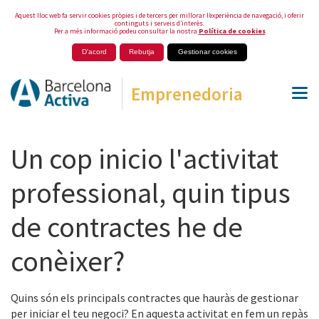
Aquest lloc web fa servir cookies pròpies i de tercers per millorar l’experiència de navegació, i oferir
continguts i serveis d’interès.
Per a més informació podeu consultar la nostra
Política de cookies
D'acord
Rebutja
Gestionar cookies
Emprenedoria
Un cop inicio l'activitat
professional, quin tipus
de contractes he de
conèixer?
Quins són els principals contractes que hauràs de gestionar
per iniciar el teu negoci? En aquesta activitat en fem un repàs