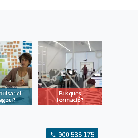
pulsar el
Busques
egoci?
formació?
900 533 175