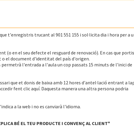
e t'enregistris trucant al 901 551 155 i sol·licita dia i hora per a 
nt (o en el seu defecte el resguard de renovació). En cas que porti
 o el document d'identitat del país d'origen.
es permetrà l'entrada a l'aula un cop passats 15 minuts de l'inici de
cessari que et donis de baixa amb 12 hores d'antel·lació entrant a la
accedir fent clic aquí. Daquesta manera una altra persona podria
indica a la web i no es canviarà l'idioma.
PLICA BÉ EL TEU PRODUCTE I CONVENÇ AL CLIENT"