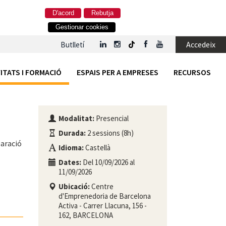
D'acord
Rebutja
Gestionar cookies
Accedeix
Butlletí
ITATS I FORMACIÓ
ESPAIS PER A EMPRESES
RECURSOS
Modalitat:
Presencial
Durada:
2 sessions (8h)
paració
Idioma:
Castellà
Dates:
Del 10/09/2026 al
11/09/2026
Ubicació:
Centre
d'Emprenedoria de Barcelona
Activa - Carrer Llacuna, 156 -
162, BARCELONA