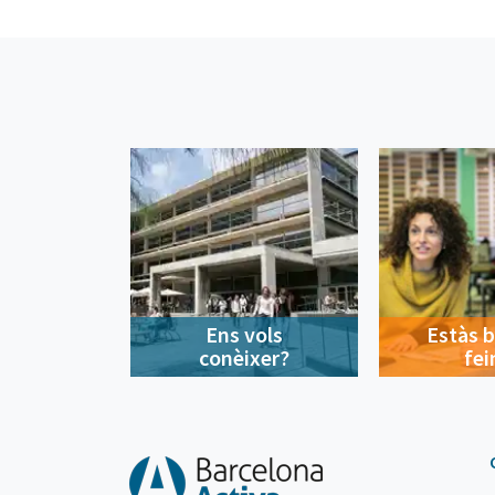
Ens vols
Estàs 
conèixer?
fei