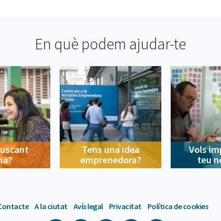
En què podem ajudar-te
buscant
Tens una idea
Vols im
na?
emprenedora?
teu n
Contacte
A la ciutat
Avís legal
Privacitat
Política de cookies