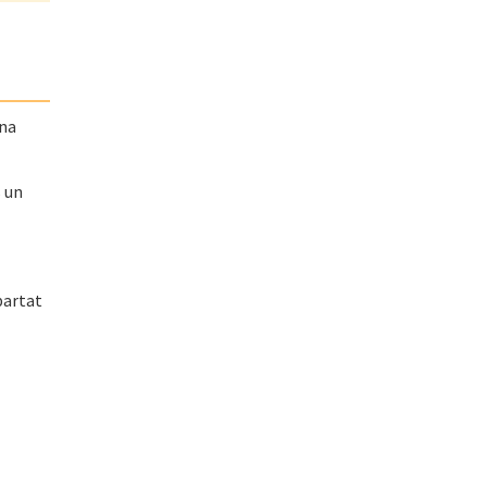
una
s un
partat