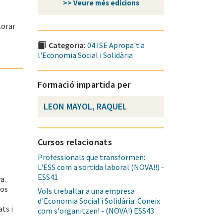
>> Veure més edicions
lorar
Categoria:
04 ISE Apropa't a
l'Economia Social i Solidària
Formació impartida per
LEON MAYOL, RAQUEL
Cursos relacionats
Professionals que transformen:
L'ESS com a sortida laboral (NOVA!!) -
ESS41
a.
los
Vols treballar a una empresa
d'Economia Social i Solidària: Coneix
ts i
com s'organitzen! - (NOVA!) ESS43