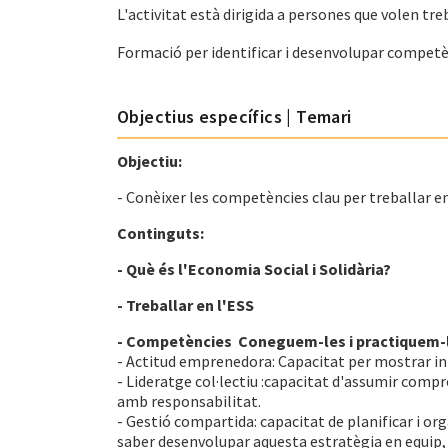
L'activitat està dirigida a persones que volen tre
Formació per identificar i desenvolupar competènc
Objectius específics | Temari
Objectiu:
- Conèixer les competències clau per treballar en
Continguts:
- Què és l'Economia Social i Solidària?
- Treballar en l'ESS
- Competències Coneguem-les i practiquem-
- Actitud emprenedora: Capacitat per mostrar inic
- Lideratge col·lectiu :capacitat d'assumir com
amb responsabilitat.
- Gestió compartida: capacitat de planificar i org
saber desenvolupar aquesta estratègia en equip,