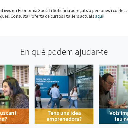
atives en Economia Social i Solidària adreçats a persones i col·lect
es. Consulta l'oferta de cursos i tallers actuals
aquí
!
En què podem ajudar-te
buscant
Tens una idea
Vols im
na?
emprenedora?
teu n