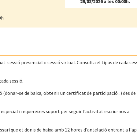
29/08/2026 a les 00:00h.
0h
t: sessió presencial o sessió virtual. Consulta el tipus de cada sess
cada sessió.
(donar-se de baixa, obtenir un certificat de participació...) des de
special i requereixes suport per seguir l'activitat escriu-nos a
cessari que et donis de baixa amb 12 hores d'antelació entrant a l'a