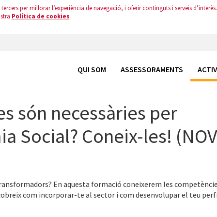
tercers per millorar l’experiència de navegació, i oferir continguts i serveis d’interès.
ostra
Política de cookies
QUI SOM
ASSESSORAMENTS
ACTIV
s són necessàries per
ia Social? Coneix-les! (NOV
i transformadors? En aquesta formació coneixerem les competèncie
scobreix com incorporar-te al sector i com desenvolupar el teu perf