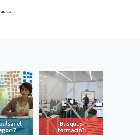
ius que
pulsar el
Busques
egoci?
formació?