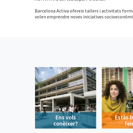
Barcelona Activa ofereix tallers i activitats form
volen emprendre noves iniciatives socioeconòmiqu
Ens vols
Estàs 
conèixer?
fei