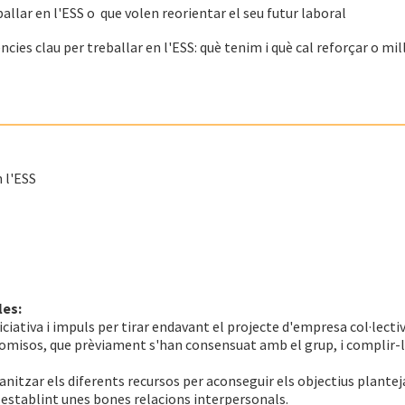
ballar en l'ESS o que volen reorientar el seu futur laboral
ies clau per treballar en l'ESS: què tenim i què cal reforçar o mil
 l'ESS
les:
iativa i impuls per tirar endavant el projecte d'empresa col·lectiv
promisos, que prèviament s'han consensuat amb el grup, i complir-
anitzar els diferents recursos per aconseguir els objectius planteja
 establint unes bones relacions interpersonals.