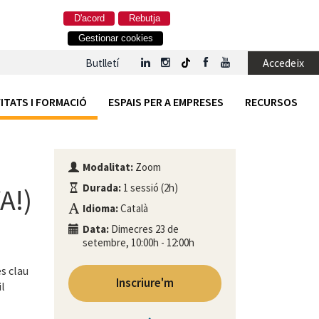
D'acord
Rebutja
Gestionar cookies
Accedeix
Butlletí
ITATS I FORMACIÓ
ESPAIS PER A EMPRESES
RECURSOS
Modalitat:
Zoom
Durada:
1 sessió (2h)
A!)
Idioma:
Català
Data:
Dimecres 23 de
setembre, 10:00h - 12:00h
s clau
Inscriure'm
il