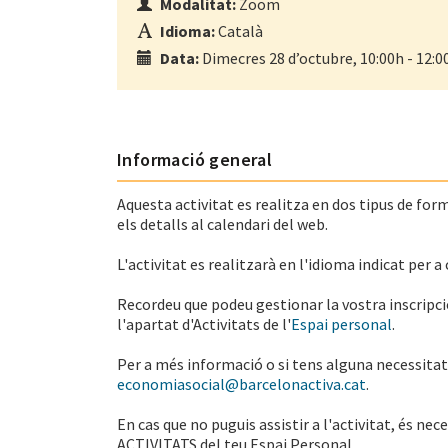
Modalitat:
Zoom
Idioma:
Català
Data:
Dimecres 28 d’octubre, 10:00h - 12:0
Informació general
Aquesta activitat es realitza en dos tipus de forma
els detalls al calendari del web.
L'activitat es realitzarà en l'idioma indicat per a 
Recordeu que podeu gestionar la vostra inscripció 
l'apartat d'Activitats de l'
Espai personal
.
Per a més informació o si tens alguna necessitat e
economiasocial@barcelonactiva.cat
.
En cas que no puguis assistir a l'activitat, és ne
ACTIVITATS del teu Espai Personal.