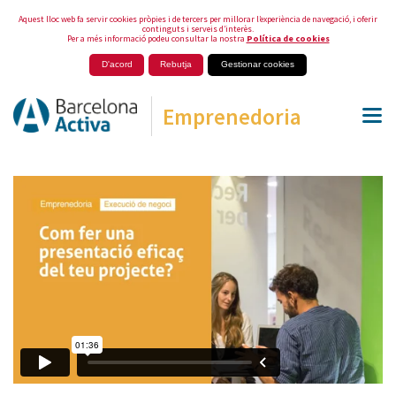
Aquest lloc web fa servir cookies pròpies i de tercers per millorar l’experiència de navegació, i oferir
continguts i serveis d’interès.
Per a més informació podeu consultar la nostra
Política de cookies
D'acord
Rebutja
Gestionar cookies
Emprenedoria