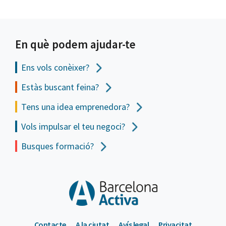
En què podem ajudar-te
Ens vols
conèixer?
Estàs buscant feina?
Tens una idea emprenedora?
Vols impulsar el teu negoci?
Busques formació?
Contacte
A la ciutat
Avís legal
Privacitat