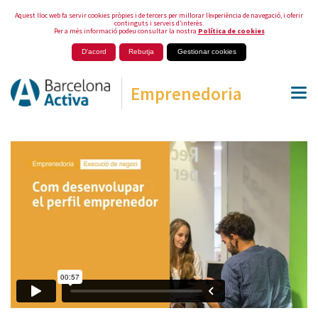
Aquest lloc web fa servir cookies pròpies i de tercers per millorar l’experiència de navegació, i oferir
continguts i serveis d’interès.
Per a més informació podeu consultar la nostra
Política de cookies
D'acord
Rebutja
Gestionar cookies
Emprenedoria