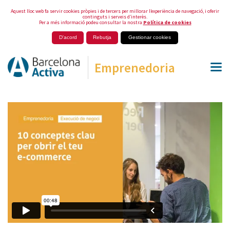
Aquest lloc web fa servir cookies pròpies i de tercers per millorar l’experiència de navegació, i oferir
continguts i serveis d’interès.
Per a més informació podeu consultar la nostra
Política de cookies
D'acord
Rebutja
Gestionar cookies
Emprenedoria