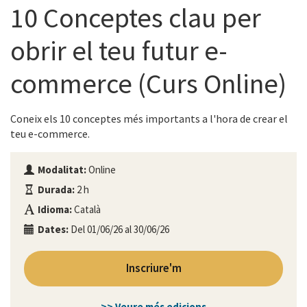
10 Conceptes clau per
obrir el teu futur e-
commerce (Curs Online)
Coneix els 10 conceptes més importants a l'hora de crear el
teu e-commerce.
Modalitat:
Online
Durada:
2 h
Idioma:
Català
Dates:
Del 01/06/26 al 30/06/26
Inscriure'm
>> Veure més edicions