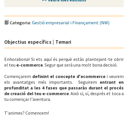
Categoria:
Gestió empresarial i Finançament (NW)
Objectius específics | Temari
Enhorabona! Si ets aquí és perquè estàs plantejant-te obrir
el teu
e-commerce
. Segur que serà una molt bona decisió.
Començarem
definint el concepte d'ecommerce
i veurem
els avantatges més importants. Seguirem
entrant en
profunditat a les 4 fases que passaràs durant el procés
de creació del teu e-commerce
. Això sí, sí, després et toca a
tu començar l'aventura.
T'animes? Comencem!