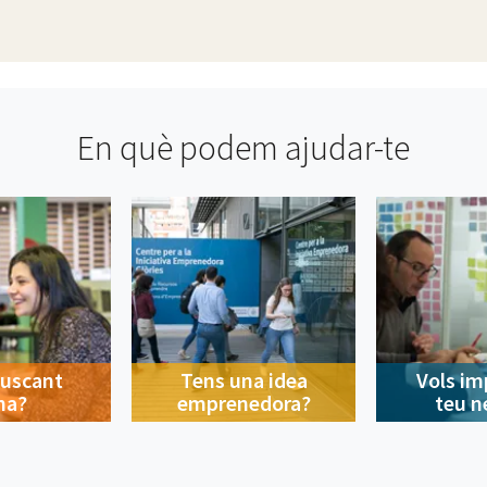
En què podem ajudar-te
buscant
Tens una idea
Vols im
na?
emprenedora?
teu n