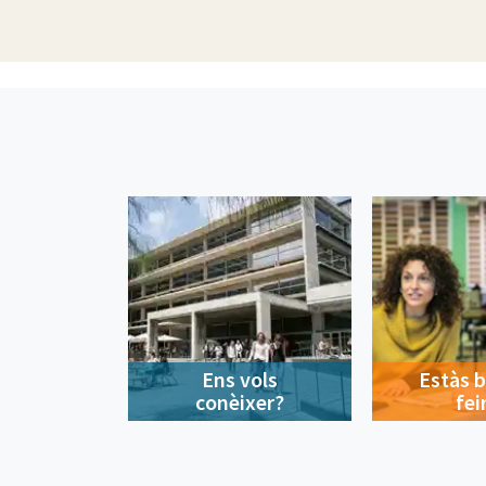
Ens vols
Estàs 
conèixer?
fei