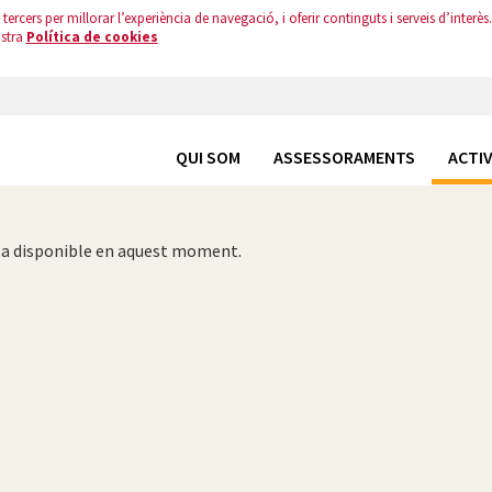
tercers per millorar l’experiència de navegació, i oferir continguts i serveis d’interès.
ostra
Política de cookies
QUI SOM
ASSESSORAMENTS
ACTIV
oba disponible en aquest moment.