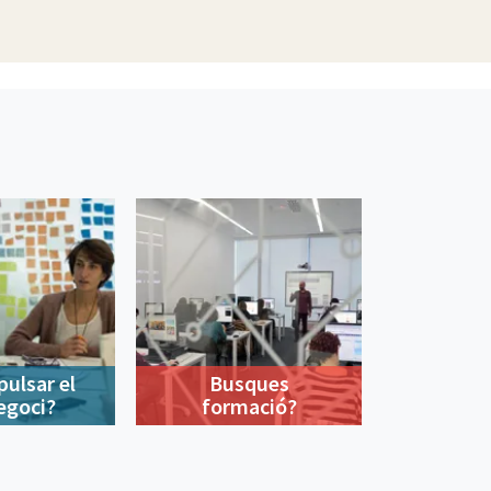
pulsar el
Busques
egoci?
formació?