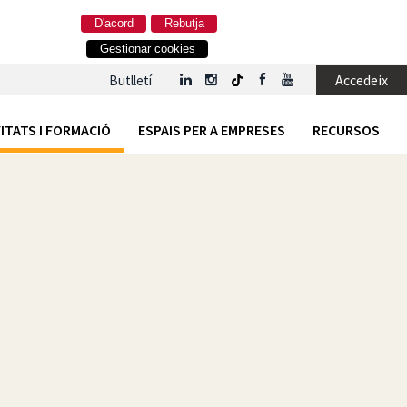
D'acord
Rebutja
Gestionar cookies
Accedeix
Butlletí
ITATS I FORMACIÓ
ESPAIS PER A EMPRESES
RECURSOS