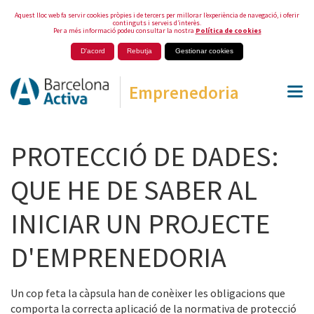
Aquest lloc web fa servir cookies pròpies i de tercers per millorar l’experiència de navegació, i oferir
continguts i serveis d’interès.
Per a més informació podeu consultar la nostra
Política de cookies
D'acord
Rebutja
Gestionar cookies
Emprenedoria
PROTECCIÓ DE DADES:
QUE HE DE SABER AL
INICIAR UN PROJECTE
D'EMPRENEDORIA
Un cop feta la càpsula han de conèixer les obligacions que
comporta la correcta aplicació de la normativa de protecció