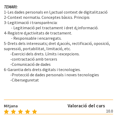
TEMARI:
1-Les dades personals en l¿actual context de digitalització
2-Context normatiu. Conceptes bàsics. Principis
3-Legitimació i transparència:
- Legitimació pel tractament i dret d¿informació.
4-Registre d¿activitats de tractament.
- Responsable i encarregats.
5-Drets dels interessats; dret d¿accés, rectificació, oposició,
supressió, portabilitat, limitació, etc.
-Exercici dels drets. Límits i excepcions.
-contractació amb tercers
-Comunicació de dades
6-Garantia dels drets digitals i tecnologies.
-Protecció de dades personals i noves tecnologies
-Ciberseguretat
Valoració del curs
Mitjana
10.0