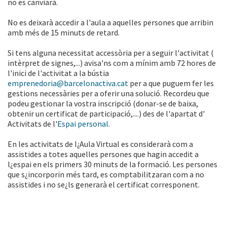
no es canviarà.
No es deixarà accedir a l'aula a aquelles persones que arribin
amb més de 15 minuts de retard.
Si tens alguna necessitat accessòria per a seguir l'activitat (
intèrpret de signes,...) avisa'ns com a mínim amb 72 hores de
l'inici de l'activitat a la bústia
emprenedoria@barcelonactiva.cat
per a que puguem fer les
gestions necessàries per a oferir una solució. Recordeu que
podeu gestionar la vostra inscripció (donar-se de baixa,
obtenir un certificat de participació,....) des de l'apartat d'
Activitats de l'
Espai personal.
En les activitats de l¿Aula Virtual es considerarà com a
assistides a totes aquelles persones que hagin accedit a
l¿espai en els primers 30 minuts de la formació. Les persones
que s¿incorporin més tard, es comptabilitzaran com a no
assistides i no se¿ls generarà el certificat corresponent.