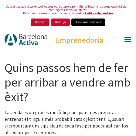
Aquest lloc web fa servir cookies pròpies i de tercers per millorar l’experiència de navegació, i oferir
continguts i serveis d’interès.
Per a més informació podeu consultar la nostra
Política de cookies
D'acord
Rebutja
Gestionar cookies
Emprenedoria
Quins passos hem de fer
per arribar a vendre amb
èxit?
La venda és un procés metòdic, que quan mes preparat i
entrenat el tinguis més probabilitats d¿èxit tens. L¿usuari
s¿emportarà uns tips clau de cada fase per poder aplicar-los
al seu projecte o empresa.