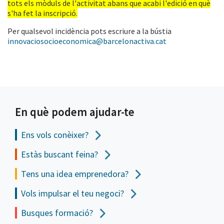
tots els mòduls de l'activitat abans que acabi l'edició en què
s'ha fet la inscripció.
Per qualsevol incidència pots escriure a la bústia
innovaciosocioeconomica@barcelonactiva.cat
En què podem ajudar-te
Ens vols
conèixer?
Estàs buscant feina?
Tens una idea emprenedora?
Vols impulsar el teu negoci?
Busques formació?