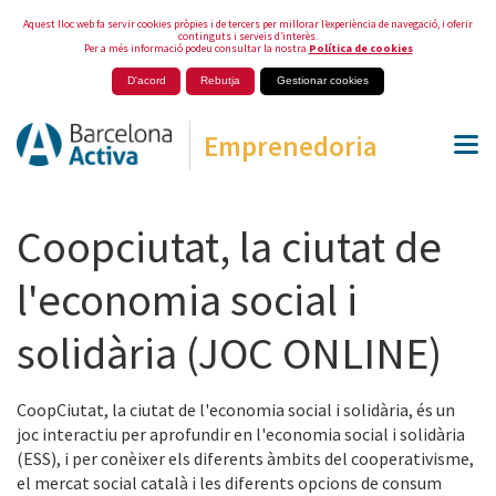
Aquest lloc web fa servir cookies pròpies i de tercers per millorar l’experiència de navegació, i oferir
continguts i serveis d’interès.
Per a més informació podeu consultar la nostra
Política de cookies
D'acord
Rebutja
Gestionar cookies
Emprenedoria
Coopciutat, la ciutat de
l'economia social i
solidària (JOC ONLINE)
CoopCiutat, la ciutat de l'economia social i solidària, és un
joc interactiu per aprofundir en l'economia social i solidària
(ESS), i per conèixer els diferents àmbits del cooperativisme,
el mercat social català i les diferents opcions de consum