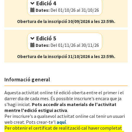
Edició 4
Dates:
Del 01/10/26 al 31/10/26
Obertura de la inscripció 30/09/2026 a les 23:59h.
Modalitat:
Online
Idioma:
Català
Edició 5
Dates:
Del 01/11/26 al 30/11/26
Obertura de la inscripció 31/10/2026 a les 23:59h.
Modalitat:
Online
Idioma:
Català
Informació general
Aquesta activitat online té edició oberta entre el primer i el
darrer dia de cada mes. És possible inscriure's encara que ja
s'hagi iniciat.
Pots accedir als materials de l'activitat
mentre l'edició estigui activa
.
Per inscriure's a qualsevol activitat online cal tenir un usuari
web creat. Pots crear-te'l
aquí
.
Per obtenir el certificat de realització cal haver completat