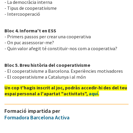
- La democràcia interna
- Tipus de cooperativisme
- Intercooperació
Bloc 4. Informa't en ESS
- Primers passos per crear una cooperativa
- On puc assessorar-me?
- Quin valor afegit té constituir-nos com a cooperativa?
Bloc 5. Breu història del cooperativisme
- El cooperativisme a Barcelona. Experiències motivadores
- El cooperativisme a Catalunya i al món
Un cop t'hagis inscrit al joc, podràs accedir-hi des del teu
espai personal a l'apartat "activitats",
aquí
.
Formació impartida per
Formadora Barcelona Activa