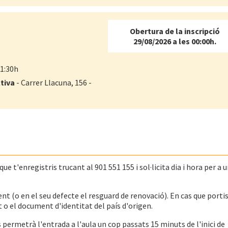
Obertura de la inscripció
29/08/2026 a les 00:00h.
11:30h
tiva
- Carrer Llacuna, 156 -
e t'enregistris trucant al 901 551 155 i sol·licita dia i hora per a 
nt (o en el seu defecte el resguard de renovació). En cas que porti
 o el document d'identitat del país d'origen.
es permetrà l'entrada a l'aula un cop passats 15 minuts de l'inici de