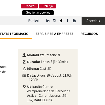
D'acord
Rebutja
Gestionar cookies
Accedeix
Butlletí
ITATS I FORMACIÓ
ESPAIS PER A EMPRESES
RECURSOS
Modalitat:
Presencial
Durada:
1 sessió (1h 30min)
rant-
Idioma:
Castellà
a de
Data:
Dijous 20 d’agost, 11:00h
- 12:30h
Ubicació:
Centre
d'Emprenedoria de Barcelona
Activa - Carrer Llacuna, 156 -
162, BARCELONA