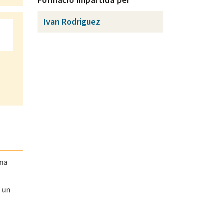
Ivan Rodriguez
una
s un