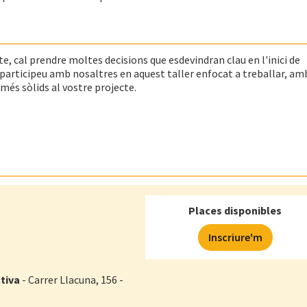
cte, cal prendre moltes decisions que esdevindran clau en l'inici de
participeu amb nosaltres en aquest taller enfocat a treballar, am
és sòlids al vostre projecte.
Places disponibles
Inscriure'm
tiva
- Carrer Llacuna, 156 -