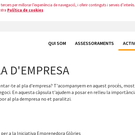
tercers per millorar l’experiència de navegació, i oferir continguts i serveis d’interès.
ostra
Política de cookies
QUI SOM
ASSESSORAMENTS
ACTIV
LA D'EMPRESA
ontar-te al pla d'empresa? T'acompanyem en aquest procés, most
negoci. En aquesta càpsula t'ajudem a posar en relleu la importànci
por al pla dempresa no et paralitzi.
per a la Iniciativa Emprenedora Glòries