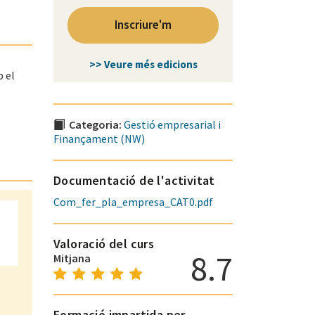
Inscriure'm
>> Veure més edicions
b el
Categoria:
Gestió empresarial i
Finançament (NW)
Documentació de l'activitat
Com_fer_pla_empresa_CAT0.pdf
Valoració del curs
8.7
Mitjana
Formació impartida per