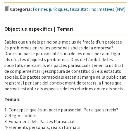
Categoria:
Formes jurídiques, fiscalitat i normatives (NW)
Objectius específics | Temari
Sabies que un dels principals motius de fracàs d'un projecte
és problemes entre les persones sòcies de la empresa?.
Doncs un pacte parasocial és una de les eines per a mitigar
els efectes d'aquests problemes. Dins de l'àmbit de les
societats mercantils els pactes parasocials tenen la utilitat
de complementar l¿escriptura de constitució i els estatuts
socials. Els pactes parasocials estan al marge de la publicitat
registral i per tant del coneixement de tercers, a l'hora que
permet establir els aspectes de les relacions entre els socis.
Temari
:
1-Concepte: que és un pacte parasocial. Per a que serveix?
2-Règim Juridic
3-Fonament dels Pactes Parasocials
4-Elements personals, reals i formats