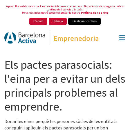
Aquest lloc web fa servir cookies pròpies i de tercers per millorar l’experiència de navegació, i oferir
continguts i serveis d’interès.
Per a més informació podeu consultar la nostra
Política de cookies
D'acord
Rebutja
Gestionar cookies
Emprenedoria
Els pactes parasocials:
l'eina per a evitar un dels
principals problemes al
emprendre.
Donar les eines perquè les persones sòcies de les entitats
coneguin i apliquin els pactes parasocials per un bon