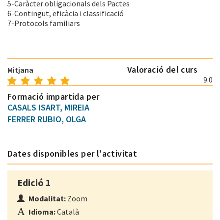
5-Caràcter obligacionals dels Pactes
6-Contingut, eficàcia i classificació
7-Protocols familiars
Valoració del curs
Mitjana
9.0
Formació impartida per
CASALS ISART, MIREIA
FERRER RUBIO, OLGA
Dates disponibles per l'activitat
Edició 1
Modalitat:
Zoom
Idioma:
Català