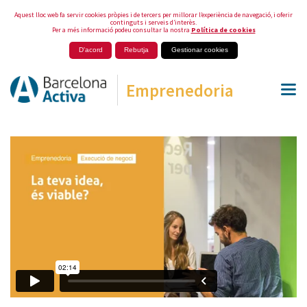
Aquest lloc web fa servir cookies pròpies i de tercers per millorar l’experiència de navegació, i oferir
continguts i serveis d’interès.
Per a més informació podeu consultar la nostra
Política de cookies
D'acord
Rebutja
Gestionar cookies
Emprenedoria