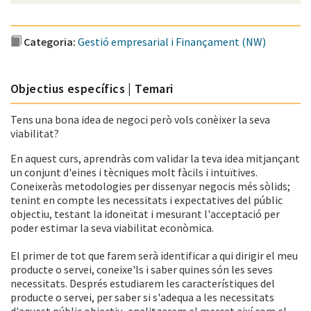
Categoria:
Gestió empresarial i Finançament (NW)
Objectius específics | Temari
Tens una bona idea de negoci però vols conèixer la seva
viabilitat?
En aquest curs, aprendràs com validar la teva idea mitjançant
un conjunt d'eines i tècniques molt fàcils i intuïtives.
Coneixeràs metodologies per dissenyar negocis més sòlids;
tenint en compte les necessitats i expectatives del públic
objectiu, testant la idoneïtat i mesurant l'acceptació per
poder estimar la seva viabilitat econòmica.
El primer de tot que farem serà identificar a qui dirigir el meu
producte o servei, coneixe'ls i saber quines són les seves
necessitats. Després estudiarem les característiques del
producte o servei, per saber si s'adequa a les necessitats
d'aquest públic objectiu, analitzarem el mercat així com el