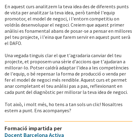
En aquest curs analitzem la teva idea des de diferents punts
de vista per analitzar la teva idea, però també l'equip
promotor, el model de negoci, i l'entorn competitiu on
voldràs desenvolupar el negoci. Creiem que aquest primer
anàlisi es fonamental abans de posar-se a pensar en millores
pel teu projecte, i l'eina que farem servir en aquest punt serà
el DAFO.
Una vegada tinguis clar el que t'agradaria canviar del teu
projecte, et proposem una sèrie d'accions que t'ajudaran a
millorar-lo. Potser caldrà adaptar l'idea a les competències
de l'equip, o bé repensar la forma de producció o venda per
fer el model de negoci més rendible. Aquest curs et permet
anar completant el teu anàlisi pas a pas, reflexionant en
cada punt del diagnòstic per millorar la teva idea de negoci.
Tot això, i molt més, ho tens a tan sols un clic! Nosaltres
estem a punt. Ens acompanyes?
Formació impartida per
Docent Barcelona Activa