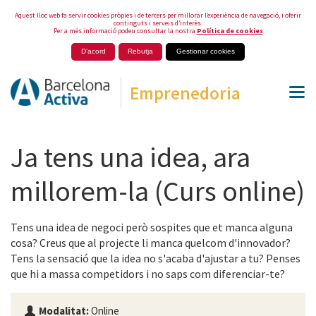
Aquest lloc web fa servir cookies pròpies i de tercers per millorar l’experiència de navegació, i oferir
continguts i serveis d’interès.
Per a més informació podeu consultar la nostra
Política de cookies
D'acord
Rebutja
Gestionar cookies
Emprenedoria
Ja tens una idea, ara
millorem-la (Curs online)
Tens una idea de negoci però sospites que et manca alguna
cosa? Creus que al projecte li manca quelcom d'innovador?
Tens la sensació que la idea no s'acaba d'ajustar a tu? Penses
que hi a massa competidors i no saps com diferenciar-te?
Modalitat:
Online