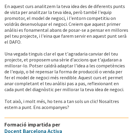
En aquest curs analitzem la teva idea des de diferents punts
de vista per analitzar la teva idea, però també l'equip
promotor, el model de negoci, i l'entorn competitiu on
voldràs desenvolupar el negoci. Creiem que aquest primer
anàlisi es fonamental abans de posar-se a pensar en millores
pel teu projecte, i l'eina que farem servir en aquest punt serà
el DAFO.
Una vegada tinguis clar el que t'agradaria canviar del teu
projecte, et proposem una sèrie d'accions que t'ajudaran a
millorar-lo. Potser caldrà adaptar l'idea a les competències
de l'equip, o bé repensar la forma de producció o venda per
fer el model de negoci més rendible. Aquest curs et permet
anar completant el teu anàlisi pas a pas, reflexionant en
cada punt del diagnòstic per millorar la teva idea de negoci.
Tot això, i molt més, ho tens a tan sols un clic! Nosaltres
estem a punt. Ens acompanyes?
Formació impartida per
Docent Barcelona Activa