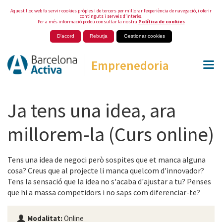
Aquest lloc web fa servir cookies pròpies i de tercers per millorar l’experiència de navegació, i oferir
continguts i serveis d’interès.
Per a més informació podeu consultar la nostra
Política de cookies
D'acord
Rebutja
Gestionar cookies
Emprenedoria
Ja tens una idea, ara
millorem-la (Curs online)
Tens una idea de negoci però sospites que et manca alguna
cosa? Creus que al projecte li manca quelcom d'innovador?
Tens la sensació que la idea no s'acaba d'ajustar a tu? Penses
que hi a massa competidors i no saps com diferenciar-te?
Modalitat:
Online