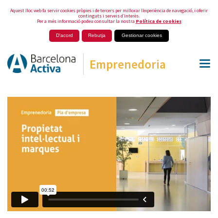
Aquest lloc web fa servir cookies pròpies i de tercers per millorar l’experiència de navegació, i oferir
continguts i serveis d’interès.
Per a més informació podeu consultar la nostra
Política de cookies
D'acord
Rebutja
Gestionar cookies
Emprenedoria