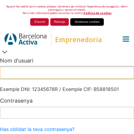
Aquest lloc web fa servir cookies pròpies i de tercers per millorar l’experiència de navegació, i oferir
continguts i serveis d’interès.
Per a més informació podeu consultar la nostra
Política de cookies
D'acord
Rebutja
Gestionar cookies
Emprenedoria
Nom d'usuari
Exemple DNI: 12345678R / Exemple CIF: B58818501
Contrasenya
Has oblidat la teva contrasenya?